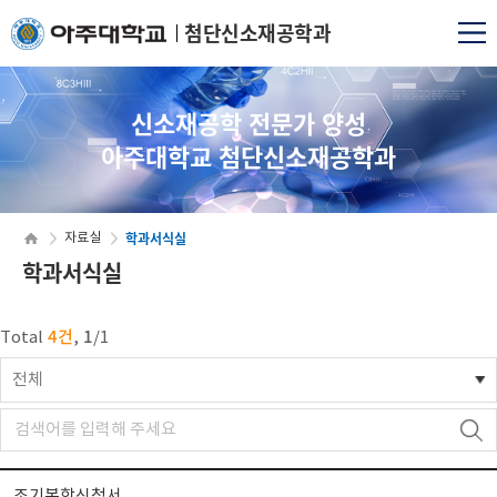
첨단신소재공학과
신소재공학 전문가 양성
아주대학교 첨단신소재공학과
학과서식실
자료실
학과서식실
4건
1
Total
,
/
1
전체
조기복학신청서